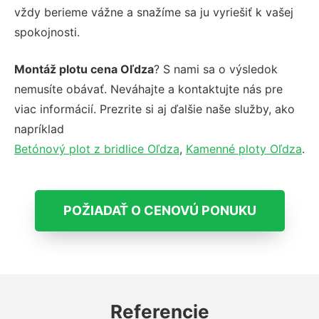
vždy berieme vážne a snažíme sa ju vyriešiť k vašej
spokojnosti.
Montáž plotu cena Oľdza
? S nami sa o výsledok
nemusíte obávať. Neváhajte a kontaktujte nás pre
viac informácií. Prezrite si aj ďalšie naše služby, ako
napríklad
Betónový plot z bridlice Oľdza
,
Kamenné ploty Oľdza
.
POŽIADAŤ O CENOVÚ PONUKU
Referencie