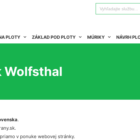
Search
for:
NA PLOTY
ZÁKLAD POD PLOTY
MÚRIKY
NÁVRH PL
 Wolfsthal
ovenska
.
rany.sk.
 priamo v ponuke webovej stránky.