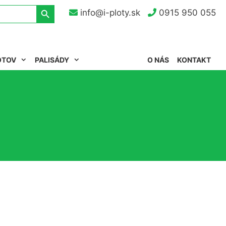
Search Button
info@i-ploty.sk
0915 950 055
OTOV
PALISÁDY
O NÁS
KONTAKT