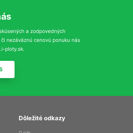
nás
 skúsených a zodpovedných
ií či nezáväznú cenovú ponuku nás
i-ploty.sk.
S
Dôležité odkazy
O nás