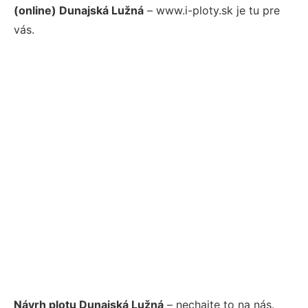
(online) Dunajská Lužná
– www.i-ploty.sk je tu pre
vás.
Návrh plotu Dunajská Lužná
– nechajte to na nás.