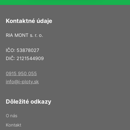
Kontaktné údaje
RIA MONT s. r. o.
IČO: 53878027
DIČ: 2121544909
0915 950 055
info@i-ploty.sk
Dôležité odkazy
O nás
Kontakt