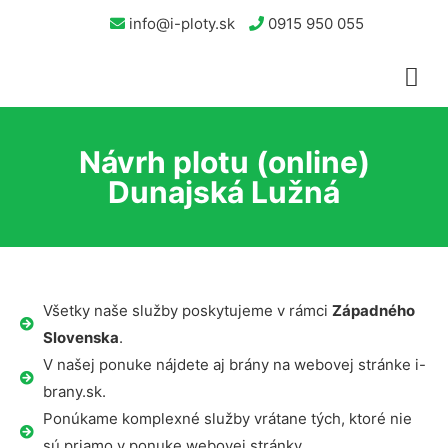
info@i-ploty.sk
0915 950 055
Návrh plotu (online)
Dunajská Lužná
Všetky naše služby poskytujeme v rámci
Západného
Slovenska
.
V našej ponuke nájdete aj brány na webovej stránke i-
brany.sk.
Ponúkame komplexné služby vrátane tých, ktoré nie
sú priamo v ponuke webovej stránky.