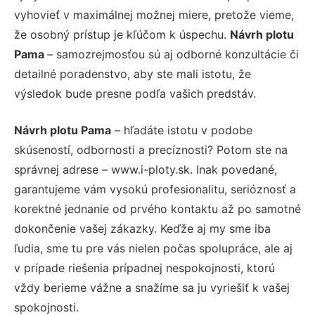
vyhovieť v maximálnej možnej miere, pretože vieme,
že osobný prístup je kľúčom k úspechu.
Návrh plotu
Pama
– samozrejmosťou sú aj odborné konzultácie či
detailné poradenstvo, aby ste mali istotu, že
výsledok bude presne podľa vašich predstáv.
Návrh plotu Pama
– hľadáte istotu v podobe
skúseností, odbornosti a precíznosti? Potom ste na
správnej adrese – www.i-ploty.sk. Inak povedané,
garantujeme vám vysokú profesionalitu, serióznosť a
korektné jednanie od prvého kontaktu až po samotné
dokončenie vašej zákazky. Keďže aj my sme iba
ľudia, sme tu pre vás nielen počas spolupráce, ale aj
v prípade riešenia prípadnej nespokojnosti, ktorú
vždy berieme vážne a snažíme sa ju vyriešiť k vašej
spokojnosti.