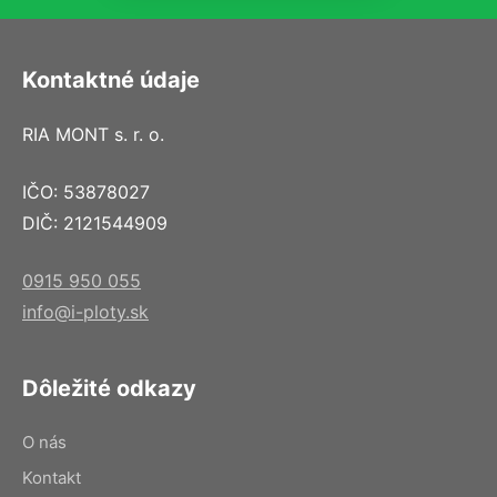
Kontaktné údaje
RIA MONT s. r. o.
IČO: 53878027
DIČ: 2121544909
0915 950 055
info@i-ploty.sk
Dôležité odkazy
O nás
Kontakt