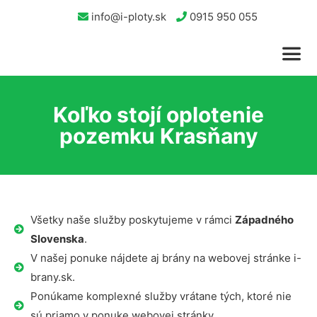
info@i-ploty.sk
0915 950 055
Koľko stojí oplotenie
pozemku Krasňany
Všetky naše služby poskytujeme v rámci
Západného
Slovenska
.
V našej ponuke nájdete aj brány na webovej stránke i-
brany.sk.
Ponúkame komplexné služby vrátane tých, ktoré nie
sú priamo v ponuke webovej stránky.