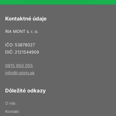
Kontaktné údaje
RIA MONT s. r. o.
IČO: 53878027
DIČ: 2121544909
0915 950 055
info@i-ploty.sk
Dôležité odkazy
O nás
Kontakt