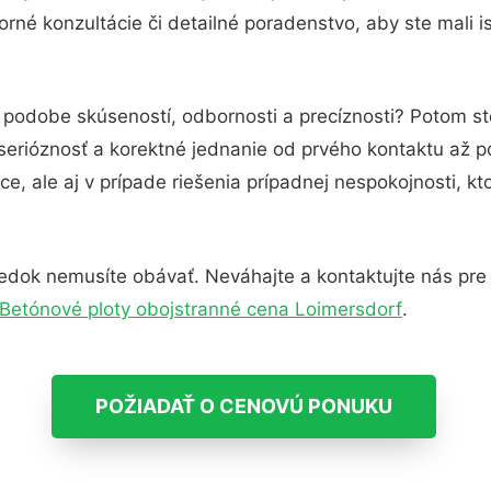
rné konzultácie či detailné poradenstvo, aby ste mali i
v podobe skúseností, odbornosti a precíznosti? Potom st
serióznosť a korektné jednanie od prvého kontaktu až 
e, ale aj v prípade riešenia prípadnej nespokojnosti, kt
edok nemusíte obávať. Neváhajte a kontaktujte nás pre vi
Betónové ploty obojstranné cena Loimersdorf
.
POŽIADAŤ O CENOVÚ PONUKU