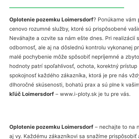
Oplotenie pozemku Loimersdorf
? Ponúkame vám pr
cenovo rozumné služby, ktoré sú prispôsobené vaš
Neváhajte a ozvite sa nám ešte dnes. Pri realizácií
odbornosť, ale aj na dôslednú kontrolu vykonanej p
malé pochybenie môže spôsobiť nepríjemné a zbyto
hodnoty patrí spoľahlivosť, ochota, korektný príst
spokojnosť každého zákazníka, ktorá je pre nás vžd
dlhoročné skúsenosti, bohatú prax a sú plne k vaš
kľúč Loimersdorf
– www.i-ploty.sk je tu pre vás.
Oplotenie pozemku Loimersdorf
– nechajte to na 
aj vy. Každému zákazníkovi sa snažíme prispôsobiť 