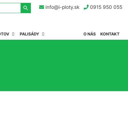
Search Button
info@i-ploty.sk
0915 950 055
OTOV
PALISÁDY
O NÁS
KONTAKT