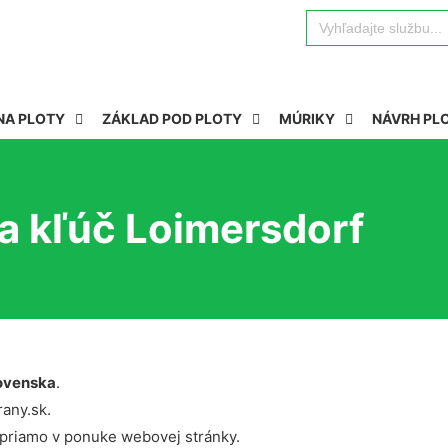
Search
for:
NA PLOTY
ZÁKLAD POD PLOTY
MÚRIKY
NÁVRH PL
a kľúč Loimersdorf
ovenska
.
rany.sk.
 priamo v ponuke webovej stránky.