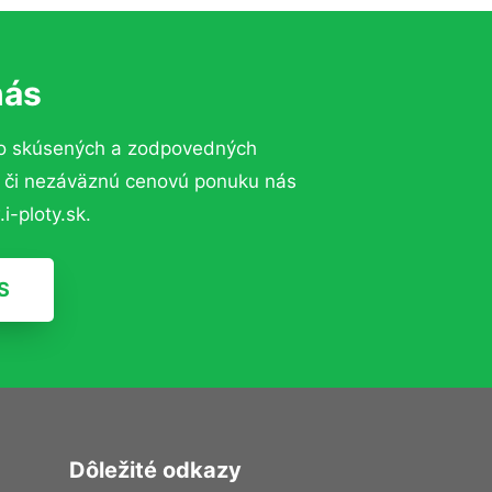
nás
to skúsených a zodpovedných
ií či nezáväznú cenovú ponuku nás
i-ploty.sk.
S
Dôležité odkazy