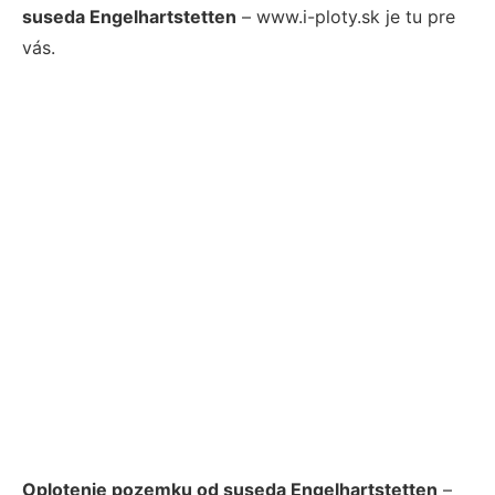
suseda Engelhartstetten
– www.i-ploty.sk je tu pre
vás.
Oplotenie pozemku od suseda Engelhartstetten
–