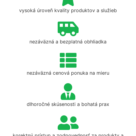
vysoká úroveň kvality produktov a služieb
nezáväzná a bezplatná obhliadka
nezáväzná cenová ponuka na mieru
dlhoročné skúsenosti a bohatá prax
korektný prístup a zodpovednosť za produkty a