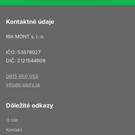
Kontaktné údaje
RIA MONT s. r. o.
IČO: 53878027
DIČ: 2121544909
0915 950 055
info@i-ploty.sk
Dôležité odkazy
O nás
Kontakt