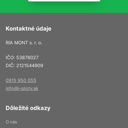
Kontaktné údaje
RIA MONT s. r. o.
IČO: 53878027
DIČ: 2121544909
0915 950 055
info@i-ploty.sk
Dôležité odkazy
O nás