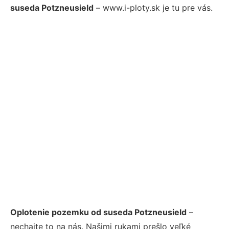
suseda Potzneusield
– www.i-ploty.sk je tu pre vás.
Oplotenie pozemku od suseda Potzneusield
–
nechajte to na nás. Našimi rukami prešlo veľké