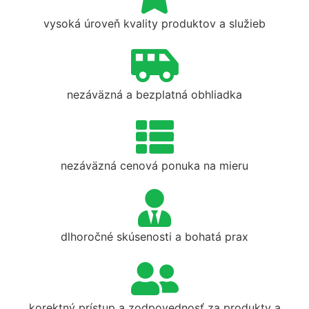
vysoká úroveň kvality produktov a služieb
nezáväzná a bezplatná obhliadka
nezáväzná cenová ponuka na mieru
dlhoročné skúsenosti a bohatá prax
korektný prístup a zodpovednosť za produkty a