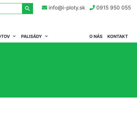
Search Button
info@i-ploty.sk
0915 950 055
OTOV
PALISÁDY
O NÁS
KONTAKT