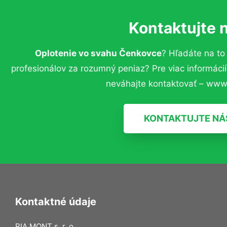
Kontaktujte 
Oplotenie vo svahu Čenkovce
? Hľadáte na t
profesionálov za rozumný peniaz? Pre viac informác
neváhajte kontaktovať – www.
KONTAKTUJTE NÁ
Kontaktné údaje
RIA MONT s. r. o.