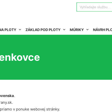
Search
for:
NA PLOTY
ZÁKLAD POD PLOTY
MÚRIKY
NÁVRH PL
Čenkovce
ovenska
.
rany.sk.
 priamo v ponuke webovej stránky.