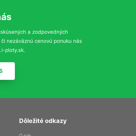
nás
o skúsených a zodpovedných
ií či nezáväznú cenovú ponuku nás
i-ploty.sk.
S
Dôležité odkazy
O nás