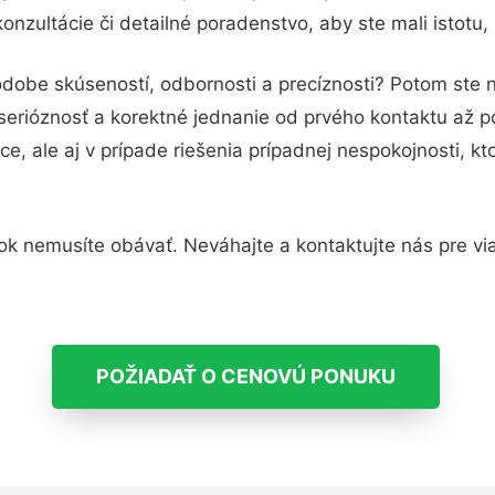
nzultácie či detailné poradenstvo, aby ste mali istotu
odobe skúseností, odbornosti a precíznosti? Potom ste n
serióznosť a korektné jednanie od prvého kontaktu až 
e, ale aj v prípade riešenia prípadnej nespokojnosti, kt
k nemusíte obávať. Neváhajte a kontaktujte nás pre viac 
POŽIADAŤ O CENOVÚ PONUKU