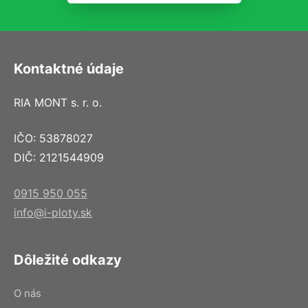
Kontaktné údaje
RIA MONT s. r. o.
IČO: 53878027
DIČ: 2121544909
0915 950 055
info@i-ploty.sk
Dôležité odkazy
O nás