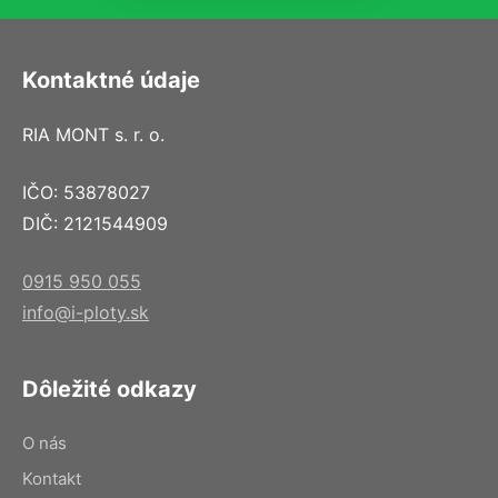
Kontaktné údaje
RIA MONT s. r. o.
IČO: 53878027
DIČ: 2121544909
0915 950 055
info@i-ploty.sk
Dôležité odkazy
O nás
Kontakt