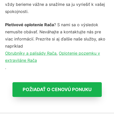
vždy berieme vážne a snažíme sa ju vyriešiť k vašej
spokojnosti.
Pletivové oplotenie Rača
? S nami sa o výsledok
nemusíte obávať. Neváhajte a kontaktujte nás pre
viac informácií. Prezrite si aj ďalšie naše služby, ako
napríklad
Obrubníky a palisády Rača
,
Oplotenie pozemku v
extraviláne Rača
.
POŽIADAŤ O CENOVÚ PONUKU