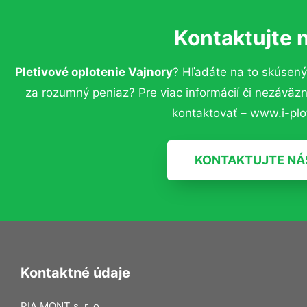
Kontaktujte 
Pletivové oplotenie Vajnory
? Hľadáte na to skúsen
za rozumný peniaz? Pre viac informácií či nezávä
kontaktovať – www.i-plot
KONTAKTUJTE NÁ
Kontaktné údaje
RIA MONT s. r. o.