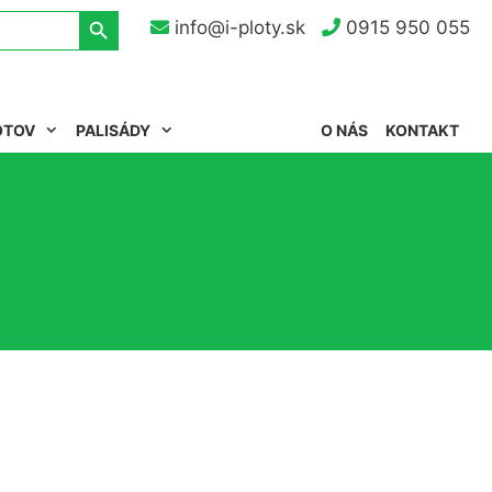
Search Button
info@i-ploty.sk
0915 950 055
OTOV
PALISÁDY
O NÁS
KONTAKT