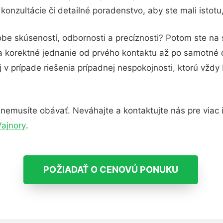
onzultácie či detailné poradenstvo, aby ste mali istot
obe skúseností, odbornosti a precíznosti? Potom ste na
 a korektné jednanie od prvého kontaktu až po samotné
j v prípade riešenia prípadnej nespokojnosti, ktorú vždy
nemusíte obávať. Neváhajte a kontaktujte nás pre viac in
Vajnory
.
POŽIADAŤ O CENOVÚ PONUKU