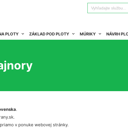
Search
for:
NA PLOTY
ZÁKLAD POD PLOTY
MÚRIKY
NÁVRH PL
ajnory
ovenska
.
rany.sk.
 priamo v ponuke webovej stránky.