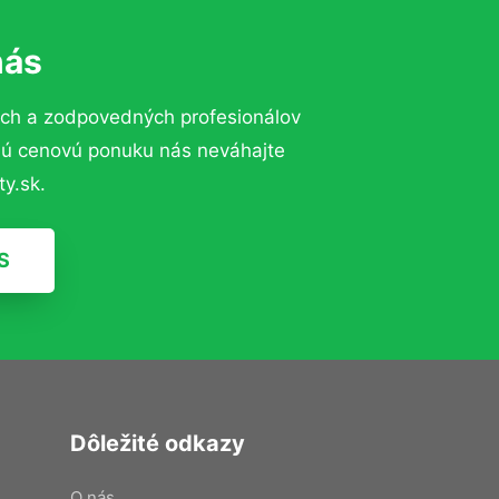
nás
ých a zodpovedných profesionálov
znú cenovú ponuku nás neváhajte
y.sk.
S
Dôležité odkazy
O nás