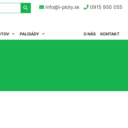
Search Button
info@i-ploty.sk
0915 950 055
OTOV
PALISÁDY
O NÁS
KONTAKT