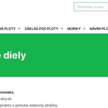
Search
for:
NA PLOTY
ZÁKLAD POD PLOTY
MÚRIKY
NÁVRH PL
 diely
ovenska
.
rany.sk.
 priamo v ponuke webovej stránky.