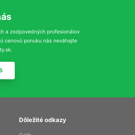
nás
ch a zodpovedných profesionálov
znú cenovú ponuku nás neváhajte
y.sk.
S
Dôležité odkazy
O nás