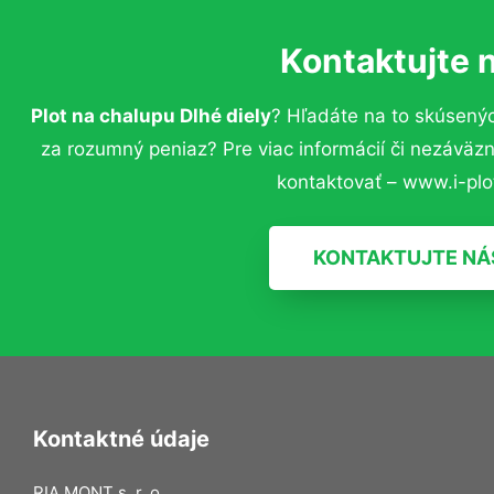
Kontaktujte 
Plot na chalupu Dlhé diely
? Hľadáte na to skúsený
za rozumný peniaz? Pre viac informácií či nezávä
kontaktovať – www.i-plot
KONTAKTUJTE NÁ
Kontaktné údaje
RIA MONT s. r. o.