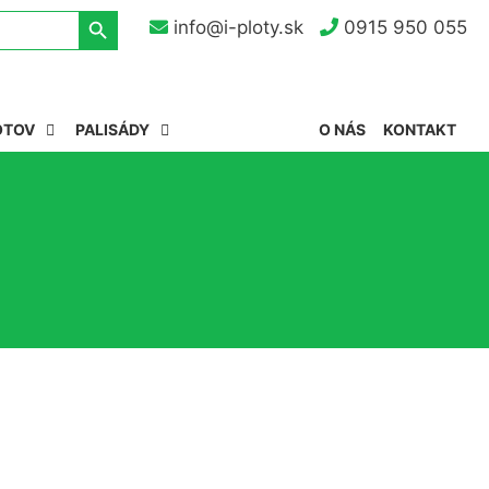
Search Button
info@i-ploty.sk
0915 950 055
OTOV
PALISÁDY
O NÁS
KONTAKT