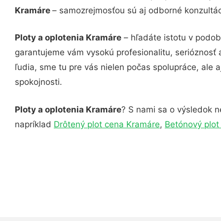
Kramáre
– samozrejmosťou sú aj odborné konzultáci
Ploty a oplotenia Kramáre
– hľadáte istotu v podob
garantujeme vám vysokú profesionalitu, serióznosť
ľudia, sme tu pre vás nielen počas spolupráce, ale a
spokojnosti.
Ploty a oplotenia Kramáre
? S nami sa o výsledok ne
napríklad
Drôtený plot cena Kramáre
,
Betónový plot