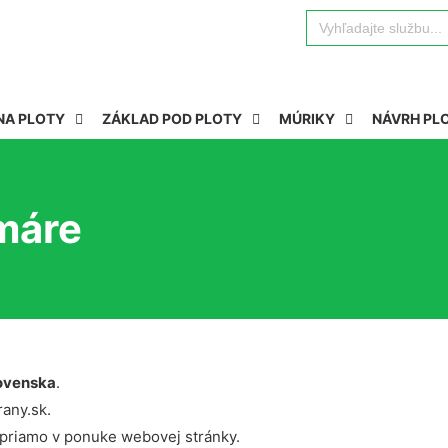
Search
for:
NA PLOTY
ZÁKLAD POD PLOTY
MÚRIKY
NÁVRH PL
amáre
ovenska
.
rany.sk.
 priamo v ponuke webovej stránky.