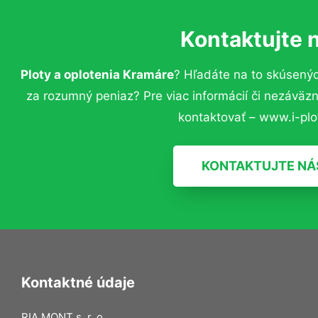
Kontaktujte 
Ploty a oplotenia Kramáre
? Hľadáte na to skúsený
za rozumný peniaz? Pre viac informácií či nezávä
kontaktovať – www.i-plot
KONTAKTUJTE NÁ
Kontaktné údaje
RIA MONT s. r. o.