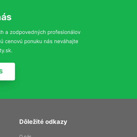
nás
ch a zodpovedných profesionálov
znú cenovú ponuku nás neváhajte
y.sk.
S
Dôležité odkazy
O nás