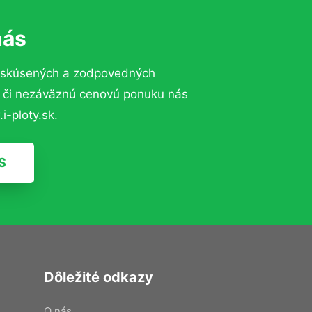
nás
o skúsených a zodpovedných
ií či nezáväznú cenovú ponuku nás
i-ploty.sk.
S
Dôležité odkazy
O nás