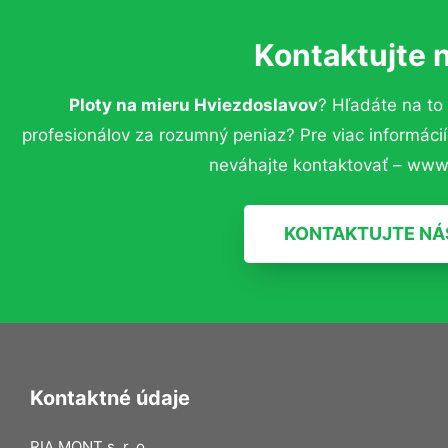
Kontaktujte 
Ploty na mieru Hviezdoslavov
? Hľadáte na t
profesionálov za rozumný peniaz? Pre viac informác
neváhajte kontaktovať – www.
KONTAKTUJTE NÁ
Kontaktné údaje
RIA MONT s. r. o.