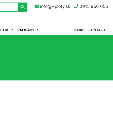
Search Button
info@i-ploty.sk
0915 950 055
OTOV
PALISÁDY
O NÁS
KONTAKT