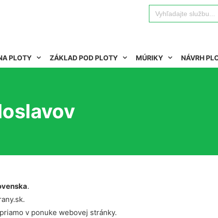
Search
for:
NA PLOTY
ZÁKLAD POD PLOTY
MÚRIKY
NÁVRH PL
doslavov
ovenska
.
rany.sk.
 priamo v ponuke webovej stránky.