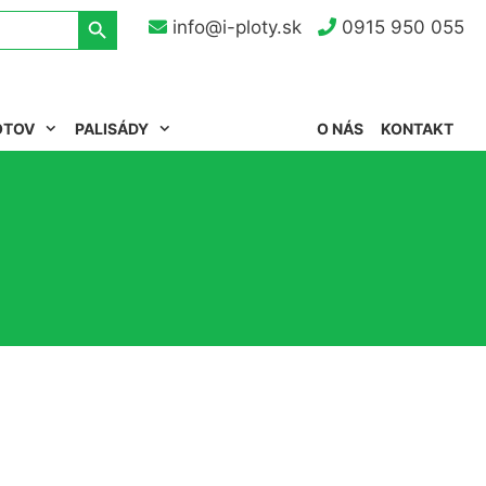
Search Button
info@i-ploty.sk
0915 950 055
OTOV
PALISÁDY
O NÁS
KONTAKT