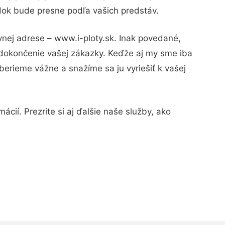
edok bude presne podľa vašich predstáv.
vnej adrese – www.i-ploty.sk. Inak povedané,
 dokončenie vašej zákazky. Keďže aj my sme iba
 berieme vážne a snažíme sa ju vyriešiť k vašej
cií. Prezrite si aj ďalšie naše služby, ako