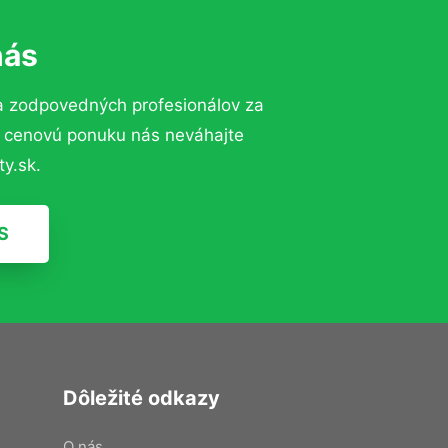
nás
a zodpovedných profesionálov za
ú cenovú ponuku nás neváhajte
y.sk.
S
Dôležité odkazy
O nás