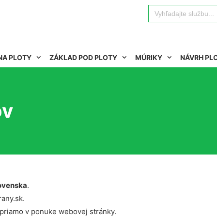
Search
for:
NA PLOTY
ZÁKLAD POD PLOTY
MÚRIKY
NÁVRH PL
ov
ovenska
.
rany.sk.
 priamo v ponuke webovej stránky.