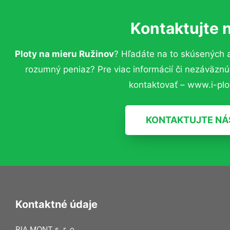
Kontaktujte 
Ploty na mieru Ružinov
? Hľadáte na to skúsených 
rozumný peniaz? Pre viac informácií či nezáväzn
kontaktovať – www.i-plot
KONTAKTUJTE NÁ
Kontaktné údaje
RIA MONT s. r. o.