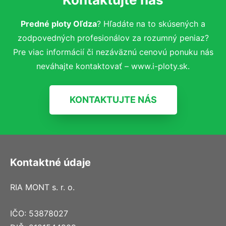
Predné ploty Oľdza
? Hľadáte na to skúsených a
zodpovedných profesionálov za rozumný peniaz?
Pre viac informácií či nezáväznú cenovú ponuku nás
neváhajte kontaktovať – www.i-ploty.sk.
KONTAKTUJTE NÁS
Kontaktné údaje
RIA MONT s. r. o.
IČO: 53878027