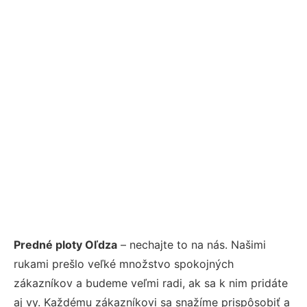
Predné ploty Oľdza
– nechajte to na nás. Našimi
rukami prešlo veľké množstvo spokojných
zákazníkov a budeme veľmi radi, ak sa k nim pridáte
aj vy. Každému zákazníkovi sa snažíme prispôsobiť a