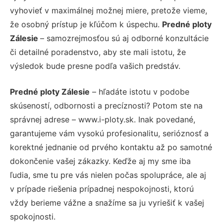
vyhovieť v maximálnej možnej miere, pretože vieme,
že osobný prístup je kľúčom k úspechu.
Predné ploty
Zálesie
– samozrejmosťou sú aj odborné konzultácie
či detailné poradenstvo, aby ste mali istotu, že
výsledok bude presne podľa vašich predstáv.
Predné ploty Zálesie
– hľadáte istotu v podobe
skúseností, odbornosti a precíznosti? Potom ste na
správnej adrese – www.i-ploty.sk. Inak povedané,
garantujeme vám vysokú profesionalitu, serióznosť a
korektné jednanie od prvého kontaktu až po samotné
dokončenie vašej zákazky. Keďže aj my sme iba
ľudia, sme tu pre vás nielen počas spolupráce, ale aj
v prípade riešenia prípadnej nespokojnosti, ktorú
vždy berieme vážne a snažíme sa ju vyriešiť k vašej
spokojnosti.