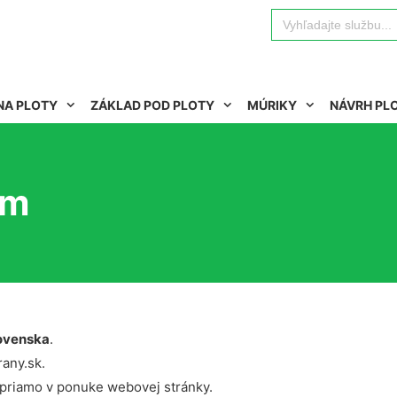
Search
for:
NA PLOTY
ZÁKLAD POD PLOTY
MÚRIKY
NÁVRH PL
im
ovenska
.
rany.sk.
 priamo v ponuke webovej stránky.