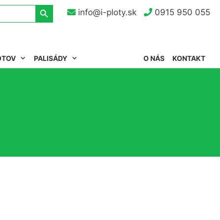
Search Button
info@i-ploty.sk
0915 950 055
OTOV
PALISÁDY
O NÁS
KONTAKT