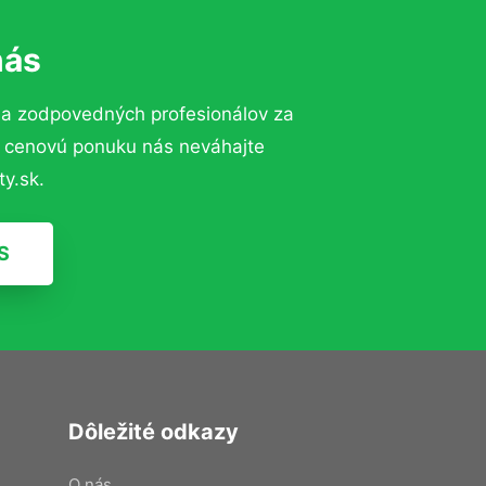
nás
 a zodpovedných profesionálov za
ú cenovú ponuku nás neváhajte
y.sk.
S
Dôležité odkazy
O nás