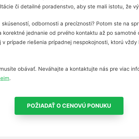
ácie či detailné poradenstvo, aby ste mali istotu, že 
 skúseností, odbornosti a precíznosti? Potom ste na sp
 a korektné jednanie od prvého kontaktu až po samotné
j v prípade riešenia prípadnej nespokojnosti, ktorú vždy
usíte obávať. Neváhajte a kontaktujte nás pre viac infor
heim
.
POŽIADAŤ O CENOVÚ PONUKU