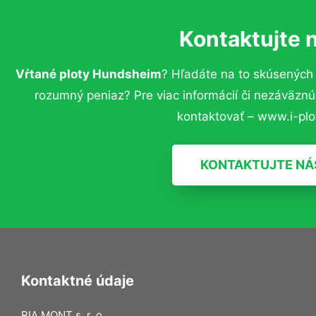
Kontaktujte 
Vŕtané ploty Hundsheim
? Hľadáte na to skúsených
rozumný peniaz? Pre viac informácií či nezáväzn
kontaktovať – www.i-plot
KONTAKTUJTE NÁ
Kontaktné údaje
RIA MONT s. r. o.