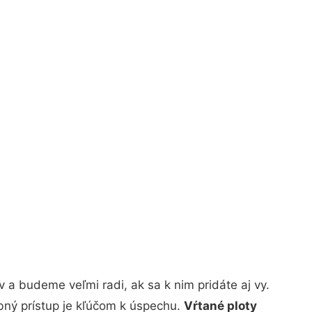
a budeme veľmi radi, ak sa k nim pridáte aj vy.
bný prístup je kľúčom k úspechu.
Vŕtané ploty