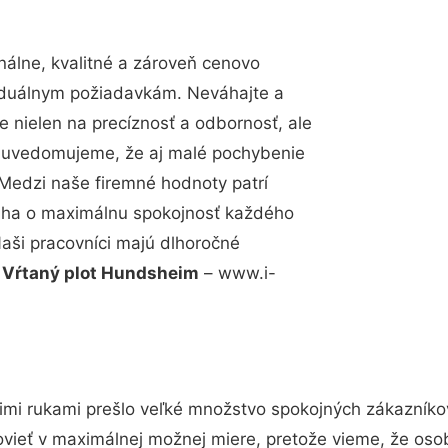
álne, kvalitné a zároveň cenovo
viduálnym požiadavkám. Neváhajte a
e nielen na precíznosť a odbornosť, ale
si uvedomujeme, že aj malé pochybenie
Medzi naše firemné hodnoty patrí
snaha o maximálnu spokojnosť každého
Naši pracovníci majú dlhoročné
.
Vŕtaný plot Hundsheim
– www.i-
imi rukami prešlo veľké množstvo spokojných zákazníkov 
vieť v maximálnej možnej miere, pretože vieme, že oso