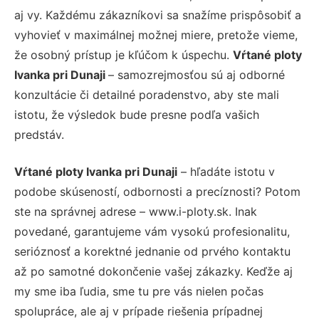
aj vy. Každému zákazníkovi sa snažíme prispôsobiť a
vyhovieť v maximálnej možnej miere, pretože vieme,
že osobný prístup je kľúčom k úspechu.
Vŕtané ploty
Ivanka pri Dunaji
– samozrejmosťou sú aj odborné
konzultácie či detailné poradenstvo, aby ste mali
istotu, že výsledok bude presne podľa vašich
predstáv.
Vŕtané ploty Ivanka pri Dunaji
– hľadáte istotu v
podobe skúseností, odbornosti a precíznosti? Potom
ste na správnej adrese – www.i-ploty.sk. Inak
povedané, garantujeme vám vysokú profesionalitu,
serióznosť a korektné jednanie od prvého kontaktu
až po samotné dokončenie vašej zákazky. Keďže aj
my sme iba ľudia, sme tu pre vás nielen počas
spolupráce, ale aj v prípade riešenia prípadnej