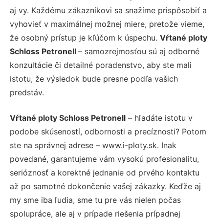
aj vy. Každému zákazníkovi sa snažíme prispôsobiť a
vyhovieť v maximálnej možnej miere, pretože vieme,
že osobný prístup je kľúčom k úspechu.
Vŕtané ploty
Schloss Petronell
– samozrejmosťou sú aj odborné
konzultácie či detailné poradenstvo, aby ste mali
istotu, že výsledok bude presne podľa vašich
predstáv.
Vŕtané ploty Schloss Petronell
– hľadáte istotu v
podobe skúseností, odbornosti a precíznosti? Potom
ste na správnej adrese – www.i-ploty.sk. Inak
povedané, garantujeme vám vysokú profesionalitu,
serióznosť a korektné jednanie od prvého kontaktu
až po samotné dokončenie vašej zákazky. Keďže aj
my sme iba ľudia, sme tu pre vás nielen počas
spolupráce, ale aj v prípade riešenia prípadnej