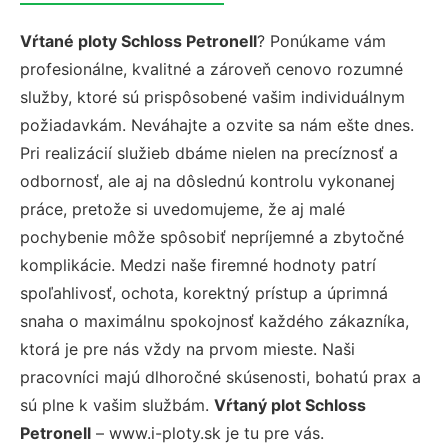
Vŕtané ploty Schloss Petronell
? Ponúkame vám
profesionálne, kvalitné a zároveň cenovo rozumné
služby, ktoré sú prispôsobené vašim individuálnym
požiadavkám. Neváhajte a ozvite sa nám ešte dnes.
Pri realizácií služieb dbáme nielen na precíznosť a
odbornosť, ale aj na dôslednú kontrolu vykonanej
práce, pretože si uvedomujeme, že aj malé
pochybenie môže spôsobiť nepríjemné a zbytočné
komplikácie. Medzi naše firemné hodnoty patrí
spoľahlivosť, ochota, korektný prístup a úprimná
snaha o maximálnu spokojnosť každého zákazníka,
ktorá je pre nás vždy na prvom mieste. Naši
pracovníci majú dlhoročné skúsenosti, bohatú prax a
sú plne k vašim službám.
Vŕtaný plot Schloss
Petronell
– www.i-ploty.sk je tu pre vás.