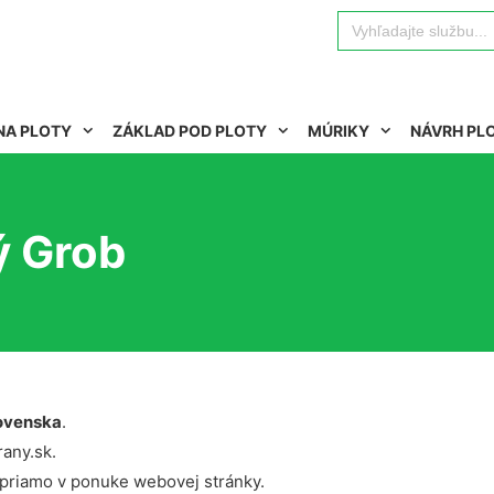
Search
for:
NA PLOTY
ZÁKLAD POD PLOTY
MÚRIKY
NÁVRH PL
ý Grob
ovenska
.
rany.sk.
 priamo v ponuke webovej stránky.