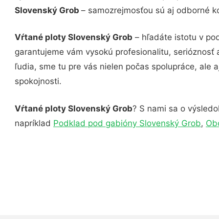
Slovenský Grob
– samozrejmosťou sú aj odborné kon
Vŕtané ploty Slovenský Grob
– hľadáte istotu v po
garantujeme vám vysokú profesionalitu, serióznosť
ľudia, sme tu pre vás nielen počas spolupráce, ale a
spokojnosti.
Vŕtané ploty Slovenský Grob
? S nami sa o výsledok
napríklad
Podklad pod gabióny Slovenský Grob
,
Obo