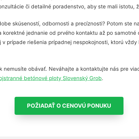
zultácie či detailné poradenstvo, aby ste mali istotu,
dobe skúseností, odbornosti a precíznosti? Potom ste n
 a korektné jednanie od prvého kontaktu až po samotné
j v prípade riešenia prípadnej nespokojnosti, ktorú vždy
 nemusíte obávať. Neváhajte a kontaktujte nás pre viac i
jstranné betónové ploty Slovenský Grob
.
POŽIADAŤ O CENOVÚ PONUKU