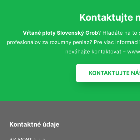
Kontaktujte 
Vŕtané ploty Slovenský Grob
? Hľadáte na to
profesionálov za rozumný peniaz? Pre viac informác
neváhajte kontaktovať – www.
KONTAKTUJTE NÁ
Kontaktné údaje
RIA MONT s. r. o.