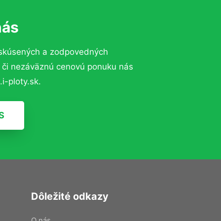
nás
 skúsených a zodpovedných
ií či nezáväznú cenovú ponuku nás
i-ploty.sk.
S
Dôležité odkazy
O nás