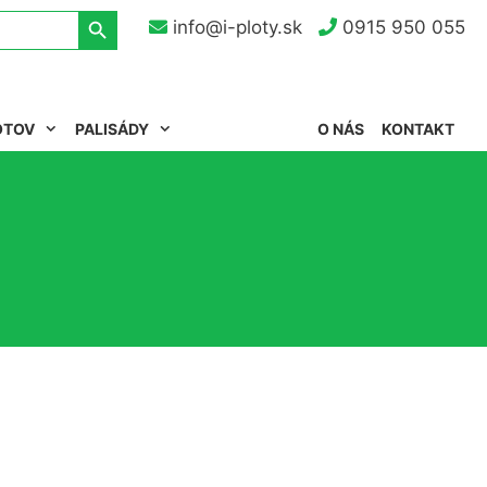
Search Button
info@i-ploty.sk
0915 950 055
OTOV
PALISÁDY
O NÁS
KONTAKT