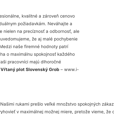
sionálne, kvalitné a zároveň cenovo
viduálnym požiadavkám. Neváhajte a
e nielen na precíznosť a odbornosť, ale
si uvedomujeme, že aj malé pochybenie
Medzi naše firemné hodnoty patrí
snaha o maximálnu spokojnosť každého
Naši pracovníci majú dlhoročné
.
Vŕtaný plot Slovenský Grob
– www.i-
 Našimi rukami prešlo veľké množstvo spokojných zákazn
vyhovieť v maximálnej možnej miere, pretože vieme, že 