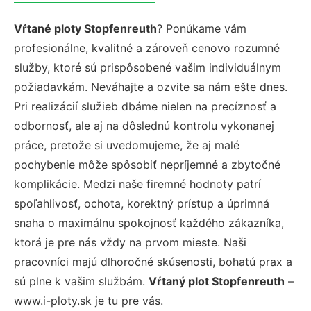
Vŕtané ploty Stopfenreuth
? Ponúkame vám
profesionálne, kvalitné a zároveň cenovo rozumné
služby, ktoré sú prispôsobené vašim individuálnym
požiadavkám. Neváhajte a ozvite sa nám ešte dnes.
Pri realizácií služieb dbáme nielen na precíznosť a
odbornosť, ale aj na dôslednú kontrolu vykonanej
práce, pretože si uvedomujeme, že aj malé
pochybenie môže spôsobiť nepríjemné a zbytočné
komplikácie. Medzi naše firemné hodnoty patrí
spoľahlivosť, ochota, korektný prístup a úprimná
snaha o maximálnu spokojnosť každého zákazníka,
ktorá je pre nás vždy na prvom mieste. Naši
pracovníci majú dlhoročné skúsenosti, bohatú prax a
sú plne k vašim službám.
Vŕtaný plot Stopfenreuth
–
www.i-ploty.sk je tu pre vás.