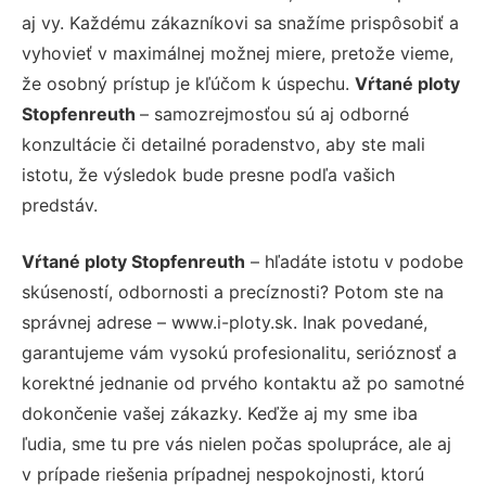
aj vy. Každému zákazníkovi sa snažíme prispôsobiť a
vyhovieť v maximálnej možnej miere, pretože vieme,
že osobný prístup je kľúčom k úspechu.
Vŕtané ploty
Stopfenreuth
– samozrejmosťou sú aj odborné
konzultácie či detailné poradenstvo, aby ste mali
istotu, že výsledok bude presne podľa vašich
predstáv.
Vŕtané ploty Stopfenreuth
– hľadáte istotu v podobe
skúseností, odbornosti a precíznosti? Potom ste na
správnej adrese – www.i-ploty.sk. Inak povedané,
garantujeme vám vysokú profesionalitu, serióznosť a
korektné jednanie od prvého kontaktu až po samotné
dokončenie vašej zákazky. Keďže aj my sme iba
ľudia, sme tu pre vás nielen počas spolupráce, ale aj
v prípade riešenia prípadnej nespokojnosti, ktorú