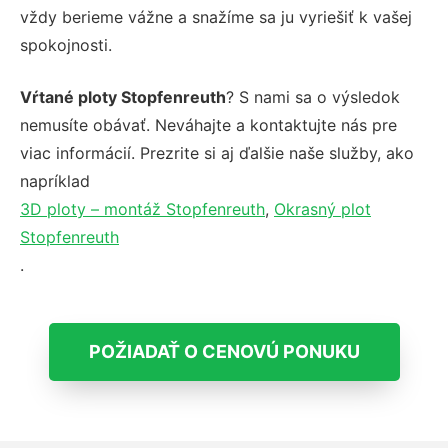
vždy berieme vážne a snažíme sa ju vyriešiť k vašej
spokojnosti.
Vŕtané ploty Stopfenreuth
? S nami sa o výsledok
nemusíte obávať. Neváhajte a kontaktujte nás pre
viac informácií. Prezrite si aj ďalšie naše služby, ako
napríklad
3D ploty – montáž Stopfenreuth
,
Okrasný plot
Stopfenreuth
.
POŽIADAŤ O CENOVÚ PONUKU