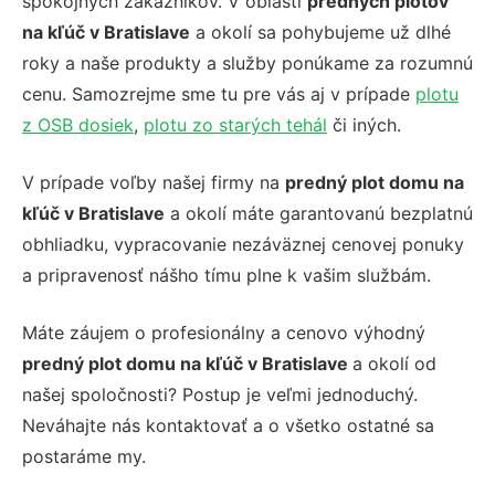
spokojných zákazníkov. V oblasti
predných plotov
na kľúč v Bratislave
a okolí sa pohybujeme už dlhé
roky a naše produkty a služby ponúkame za rozumnú
cenu. Samozrejme sme tu pre vás aj v prípade
plotu
z OSB dosiek
,
plotu zo starých tehál
či iných.
V prípade voľby našej firmy na
predný plot domu na
kľúč v Bratislave
a okolí máte garantovanú bezplatnú
obhliadku, vypracovanie nezáväznej cenovej ponuky
a pripravenosť nášho tímu plne k vašim službám.
Máte záujem o profesionálny a cenovo výhodný
predný plot domu na kľúč v Bratislave
a okolí od
našej spoločnosti? Postup je veľmi jednoduchý.
Neváhajte nás kontaktovať a o všetko ostatné sa
postaráme my.