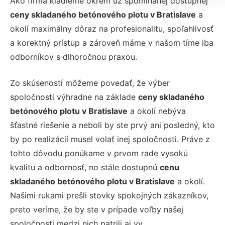
Ako firma kladieme okrem už spomínanej dostupnej
ceny skladaného betónového plotu v Bratislave
a
okolí maximálny dôraz na profesionalitu, spoľahlivosť
a korektný prístup a zároveň máme v našom tíme iba
odborníkov s dlhoročnou praxou.
Zo skúseností môžeme povedať, že výber
spoločnosti výhradne na základe
ceny skladaného
betónového plotu v Bratislave
a okolí nebýva
šťastné riešenie a neboli by ste prvý ani posledný, kto
by po realizácií musel volať inej spoločnosti. Práve z
tohto dôvodu ponúkame v prvom rade vysokú
kvalitu a odbornosť, no stále dostupnú
cenu
skladaného betónového plotu v Bratislave
a okolí.
Našimi rukami prešli stovky spokojných zákazníkov,
preto veríme, že by ste v prípade voľby našej
spoločnosti medzi nich patrili aj vy.