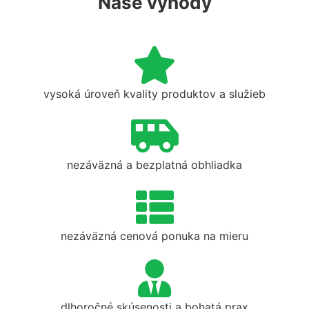
Naše výhody
vysoká úroveň kvality produktov a služieb
nezáväzná a bezplatná obhliadka
nezáväzná cenová ponuka na mieru
dlhoročné skúsenosti a bohatá prax