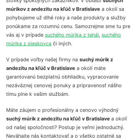
stovky spokojných zákazníkov. V oblasti
suchých
múrikov z andezitu na kľúč v Bratislave
a okolí sa
pohybujeme už dlhé roky a naše produkty a služby
ponúkame za rozumnú cenu. Samozrejme sme tu pre
vás aj v prípade
suchého múrika z tehál
,
suchého
múrika z pieskovca
či iných.
V prípade voľby našej firmy na
suchý múrik z
andezitu na kľúč v Bratislave
a okolí máte
garantovanú bezplatnú obhliadku, vypracovanie
nezáväznej cenovej ponuky a pripravenosť nášho
tímu plne k vašim službám.
Máte záujem o profesionálny a cenovo výhodný
suchý múrik z andezitu na kľúč v Bratislave
a okolí
od našej spoločnosti? Postup je veľmi jednoduchý.
Neváhajte nás kontaktovať a o všetko ostatné sa