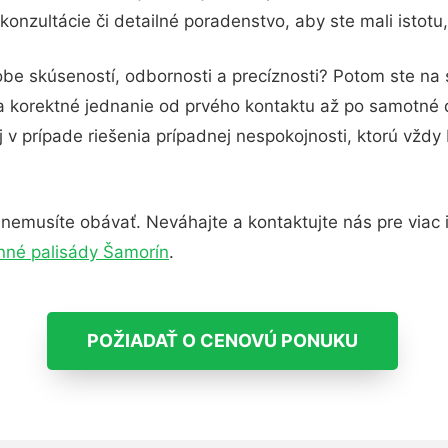
onzultácie či detailné poradenstvo, aby ste mali istotu
obe skúseností, odbornosti a precíznosti? Potom ste na
 a korektné jednanie od prvého kontaktu až po samotné
j v prípade riešenia prípadnej nespokojnosti, ktorú vždy
nemusíte obávať. Neváhajte a kontaktujte nás pre viac in
né palisády Šamorín
.
POŽIADAŤ O CENOVÚ PONUKU