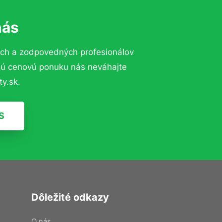
nás
ých a zodpovedných profesionálov
znú cenovú ponuku nás neváhajte
y.sk.
S
Dôležité odkazy
O nás