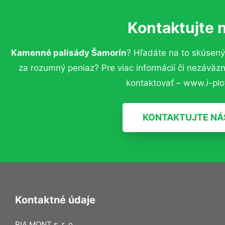
Kontaktujte 
Kamenné palisády Šamorín
? Hľadáte na to skúsen
za rozumný peniaz? Pre viac informácií či nezávä
kontaktovať – www.i-plot
KONTAKTUJTE NÁ
Kontaktné údaje
RIA MONT s. r. o.