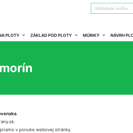
Search
for:
NA PLOTY
ZÁKLAD POD PLOTY
MÚRIKY
NÁVRH PL
morín
ovenska
.
rany.sk.
 priamo v ponuke webovej stránky.