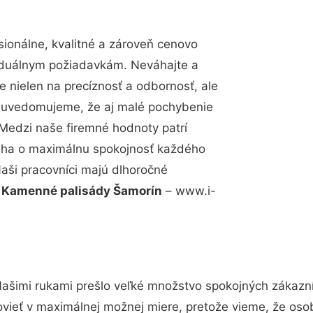
ionálne, kvalitné a zároveň cenovo
viduálnym požiadavkám. Neváhajte a
e nielen na precíznosť a odbornosť, ale
si uvedomujeme, že aj malé pochybenie
Medzi naše firemné hodnoty patrí
snaha o maximálnu spokojnosť každého
Naši pracovníci majú dlhoročné
.
Kamenné palisády Šamorín
– www.i-
Našimi rukami prešlo veľké množstvo spokojných zákazník
vieť v maximálnej možnej miere, pretože vieme, že oso