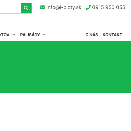
Search Button
info@i-ploty.sk
0915 950 055
OTOV
PALISÁDY
O NÁS
KONTAKT