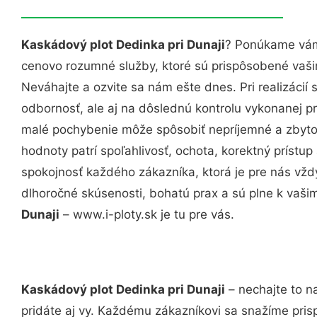
Kaskádový plot Dedinka pri Dunaji
? Ponúkame vám 
cenovo rozumné služby, ktoré sú prispôsobené vaš
Neváhajte a ozvite sa nám ešte dnes. Pri realizácií
odbornosť, ale aj na dôslednú kontrolu vykonanej p
malé pochybenie môže spôsobiť nepríjemné a zbyto
hodnoty patrí spoľahlivosť, ochota, korektný príst
spokojnosť každého zákazníka, ktorá je pre nás vžd
dlhoročné skúsenosti, bohatú prax a sú plne k vaš
Dunaji
– www.i-ploty.sk je tu pre vás.
Kaskádový plot Dedinka pri Dunaji
– nechajte to n
pridáte aj vy. Každému zákazníkovi sa snažíme pris