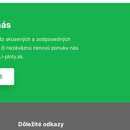
nás
 to skúsených a zodpovedných
ií či nezáväznú cenovú ponuku nás
i-ploty.sk.
S
Dôležité odkazy