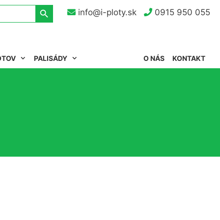
Search Button
info@i-ploty.sk
0915 950 055
OTOV
PALISÁDY
O NÁS
KONTAKT