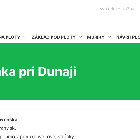
Search
for:
NA PLOTY
ZÁKLAD POD PLOTY
MÚRIKY
NÁVRH PL
ka pri Dunaji
ovenska
.
rany.sk.
 priamo v ponuke webovej stránky.