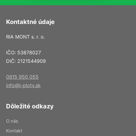
Kontaktné údaje
RIA MONT s. r. o.
IČO: 53878027
DIČ: 2121544909
0915 950 055
info@i-ploty.sk
Dôležité odkazy
O nás
Kontakt