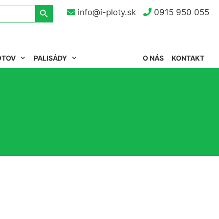
Search Button
info@i-ploty.sk
0915 950 055
OTOV
PALISÁDY
O NÁS
KONTAKT