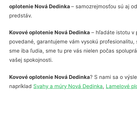
oplotenie Nová Dedinka
– samozrejmosťou sú aj odb
predstáv.
Kovové oplotenie Nová Dedinka
– hľadáte istotu v
povedané, garantujeme vám vysokú profesionalitu, 
sme iba ľudia, sme tu pre vás nielen počas spoluprác
vašej spokojnosti.
Kovové oplotenie Nová Dedinka
? S nami sa o výsle
napríklad
Svahy a múry Nová Dedinka
,
Lamelové pl