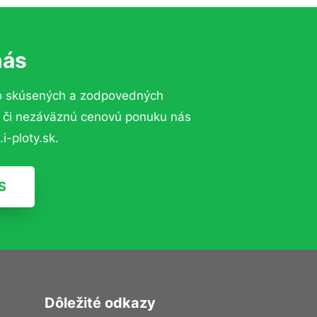
nás
to skúsených a zodpovedných
ií či nezáväznú cenovú ponuku nás
i-ploty.sk.
S
Dôležité odkazy