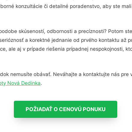
orné konzultácie či detailné poradenstvo, aby ste mali
 podobe skúseností, odbornosti a precíznosti? Potom ste
serióznosť a korektné jednanie od prvého kontaktu až 
e, ale aj v prípade riešenia prípadnej nespokojnosti, kt
dok nemusíte obávať. Neváhajte a kontaktujte nás pre via
oty Nová Dedinka
.
POŽIADAŤ O CENOVÚ PONUKU