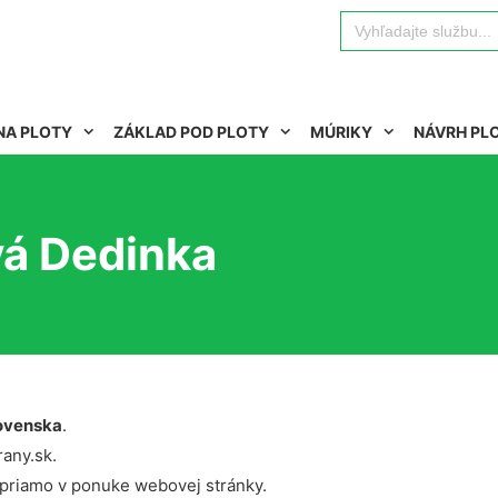
Search
for:
NA PLOTY
ZÁKLAD POD PLOTY
MÚRIKY
NÁVRH PL
vá Dedinka
ovenska
.
rany.sk.
 priamo v ponuke webovej stránky.