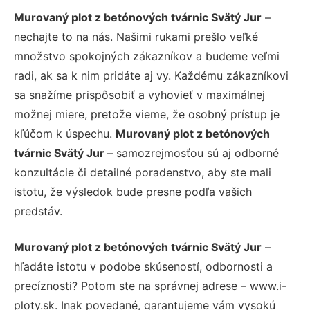
Murovaný plot z betónových tvárnic Svätý Jur
–
nechajte to na nás. Našimi rukami prešlo veľké
množstvo spokojných zákazníkov a budeme veľmi
radi, ak sa k nim pridáte aj vy. Každému zákazníkovi
sa snažíme prispôsobiť a vyhovieť v maximálnej
možnej miere, pretože vieme, že osobný prístup je
kľúčom k úspechu.
Murovaný plot z betónových
tvárnic Svätý Jur
– samozrejmosťou sú aj odborné
konzultácie či detailné poradenstvo, aby ste mali
istotu, že výsledok bude presne podľa vašich
predstáv.
Murovaný plot z betónových tvárnic Svätý Jur
–
hľadáte istotu v podobe skúseností, odbornosti a
precíznosti? Potom ste na správnej adrese – www.i-
ploty.sk. Inak povedané, garantujeme vám vysokú