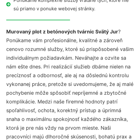
Ponúkame komplexné služby vrátane tých, ktoré nie
sú priamo v ponuke webovej stránky.
Murovaný plot z betónových tvárnic Svätý Jur
?
Ponúkame vám profesionálne, kvalitné a zároveň
cenovo rozumné služby, ktoré sú prispôsobené vašim
individuálnym požiadavkám. Neváhajte a ozvite sa
nám ešte dnes. Pri realizácií služieb dbáme nielen na
precíznosť a odbornosť, ale aj na dôslednú kontrolu
vykonanej práce, pretože si uvedomujeme, že aj malé
pochybenie môže spôsobiť nepríjemné a zbytočné
komplikácie. Medzi naše firemné hodnoty patrí
spoľahlivosť, ochota, korektný prístup a úprimná
snaha o maximálnu spokojnosť každého zákazníka,
ktorá je pre nás vždy na prvom mieste. Naši
pracovníci majú dlhoročné skúsenosti, bohatú prax a