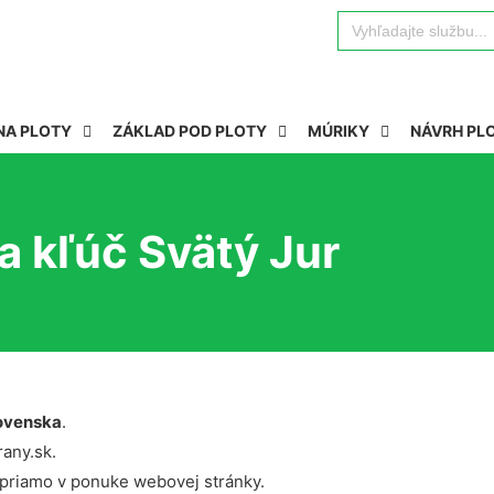
Search
for:
NA PLOTY
ZÁKLAD POD PLOTY
MÚRIKY
NÁVRH PL
 kľúč Svätý Jur
ovenska
.
rany.sk.
 priamo v ponuke webovej stránky.