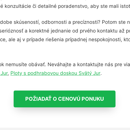
 konzultácie či detailné poradenstvo, aby ste mali isto
odobe skúseností, odbornosti a precíznosti? Potom ste n
serióznosť a korektné jednanie od prvého kontaktu až 
e, ale aj v prípade riešenia prípadnej nespokojnosti, kt
k nemusíte obávať. Neváhajte a kontaktujte nás pre viac 
 Jur
,
Ploty s podhrabovou doskou Svätý Jur
.
POŽIADAŤ O CENOVÚ PONUKU