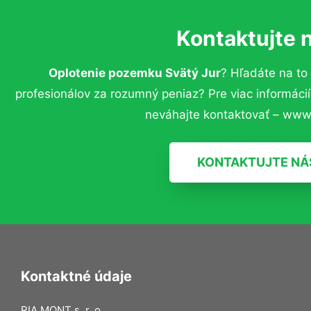
Kontaktujte 
Oplotenie pozemku Svätý Jur
? Hľadáte na t
profesionálov za rozumný peniaz? Pre viac informác
neváhajte kontaktovať – www.
KONTAKTUJTE NÁ
Kontaktné údaje
RIA MONT s. r. o.