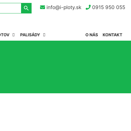
Search Button
info@i-ploty.sk
0915 950 055
OTOV
PALISÁDY
O NÁS
KONTAKT