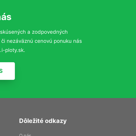
nás
o skúsených a zodpovedných
ií či nezáväznú cenovú ponuku nás
i-ploty.sk.
S
Dôležité odkazy
O nás