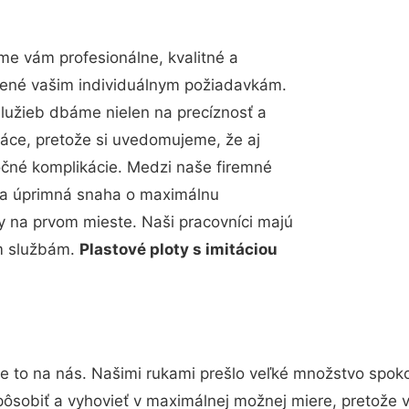
e vám profesionálne, kvalitné a
bené vašim individuálnym požiadavkám.
 služieb dbáme nielen na precíznosť a
ráce, pretože si uvedomujeme, že aj
čné komplikácie. Medzi naše firemné
up a úprimná snaha o maximálnu
y na prvom mieste. Naši pracovníci majú
im službám.
Plastové ploty s imitáciou
e to na nás. Našimi rukami prešlo veľké množstvo spok
pôsobiť a vyhovieť v maximálnej možnej miere, pretože 