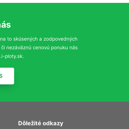
nás
 na to skúsených a zodpovedných
ií či nezáväznú cenovú ponuku nás
i-ploty.sk.
S
Dôležité odkazy