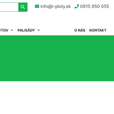
Search Button
info@i-ploty.sk
0915 950 055
OTOV
PALISÁDY
O NÁS
KONTAKT