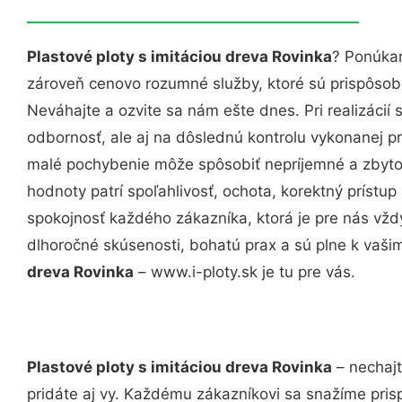
Plastové ploty s imitáciou dreva Rovinka
? Ponúkam
zároveň cenovo rozumné služby, ktoré sú prispôso
Neváhajte a ozvite sa nám ešte dnes. Pri realizácií
odbornosť, ale aj na dôslednú kontrolu vykonanej p
malé pochybenie môže spôsobiť nepríjemné a zbyto
hodnoty patrí spoľahlivosť, ochota, korektný príst
spokojnosť každého zákazníka, ktorá je pre nás vžd
dlhoročné skúsenosti, bohatú prax a sú plne k vaš
dreva Rovinka
– www.i-ploty.sk je tu pre vás.
Plastové ploty s imitáciou dreva Rovinka
– nechajt
pridáte aj vy. Každému zákazníkovi sa snažíme pris