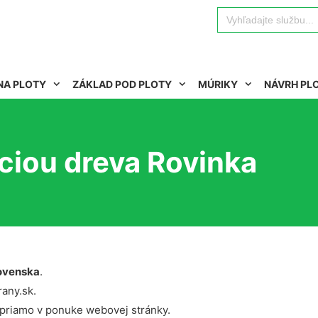
Search
for:
NA PLOTY
ZÁKLAD POD PLOTY
MÚRIKY
NÁVRH PL
áciou dreva Rovinka
ovenska
.
rany.sk.
 priamo v ponuke webovej stránky.