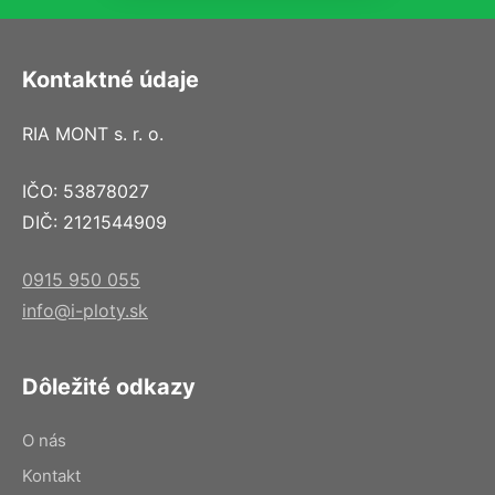
Kontaktné údaje
RIA MONT s. r. o.
IČO: 53878027
DIČ: 2121544909
0915 950 055
info@i-ploty.sk
Dôležité odkazy
O nás
Kontakt