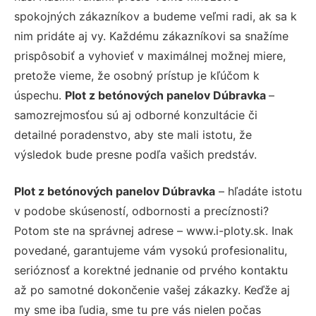
spokojných zákazníkov a budeme veľmi radi, ak sa k
nim pridáte aj vy. Každému zákazníkovi sa snažíme
prispôsobiť a vyhovieť v maximálnej možnej miere,
pretože vieme, že osobný prístup je kľúčom k
úspechu.
Plot z betónových panelov Dúbravka
–
samozrejmosťou sú aj odborné konzultácie či
detailné poradenstvo, aby ste mali istotu, že
výsledok bude presne podľa vašich predstáv.
Plot z betónových panelov Dúbravka
– hľadáte istotu
v podobe skúseností, odbornosti a precíznosti?
Potom ste na správnej adrese – www.i-ploty.sk. Inak
povedané, garantujeme vám vysokú profesionalitu,
serióznosť a korektné jednanie od prvého kontaktu
až po samotné dokončenie vašej zákazky. Keďže aj
my sme iba ľudia, sme tu pre vás nielen počas