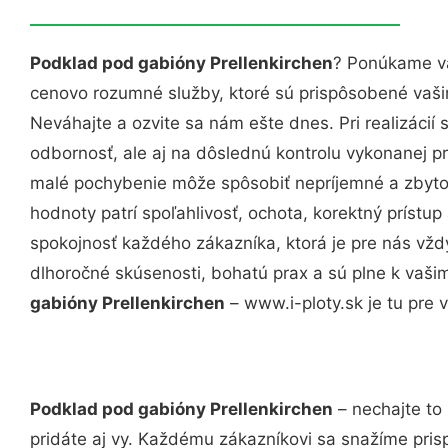
Podklad pod gabióny Prellenkirchen
? Ponúkame vá
cenovo rozumné služby, ktoré sú prispôsobené vaš
Neváhajte a ozvite sa nám ešte dnes. Pri realizácií
odbornosť, ale aj na dôslednú kontrolu vykonanej p
malé pochybenie môže spôsobiť nepríjemné a zbyto
hodnoty patrí spoľahlivosť, ochota, korektný príst
spokojnosť každého zákazníka, ktorá je pre nás vžd
dlhoročné skúsenosti, bohatú prax a sú plne k vaš
gabióny Prellenkirchen
– www.i-ploty.sk je tu pre 
Podklad pod gabióny Prellenkirchen
– nechajte to
pridáte aj vy. Každému zákazníkovi sa snažíme pris