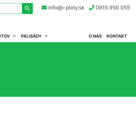
Search Button
info@i-ploty.sk
0915 950 055
OTOV
PALISÁDY
O NÁS
KONTAKT