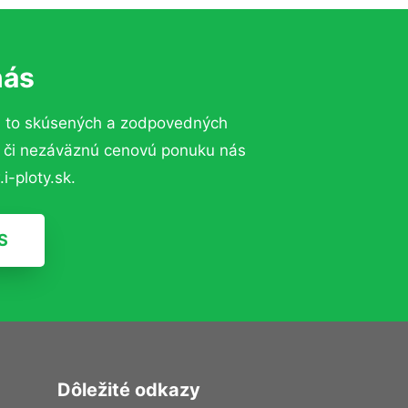
nás
a to skúsených a zodpovedných
ií či nezáväznú cenovú ponuku nás
i-ploty.sk.
S
Dôležité odkazy