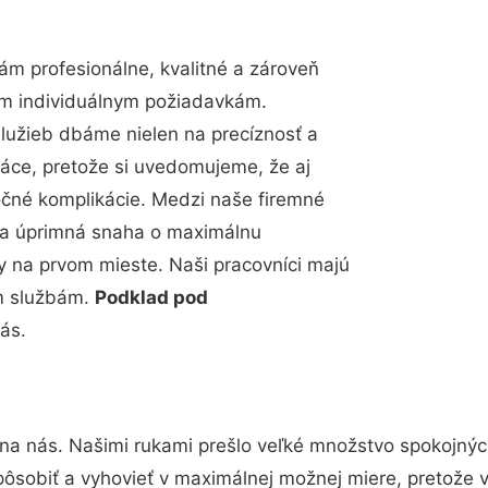
m profesionálne, kvalitné a zároveň
im individuálnym požiadavkám.
 služieb dbáme nielen na precíznosť a
ráce, pretože si uvedomujeme, že aj
čné komplikácie. Medzi naše firemné
up a úprimná snaha o maximálnu
y na prvom mieste. Naši pracovníci majú
im službám.
Podklad pod
vás.
 na nás. Našimi rukami prešlo veľké množstvo spokojnýc
pôsobiť a vyhovieť v maximálnej možnej miere, pretože 