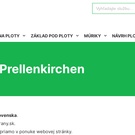
Search
for:
NA PLOTY
ZÁKLAD POD PLOTY
MÚRIKY
NÁVRH PL
Prellenkirchen
ovenska
.
rany.sk.
 priamo v ponuke webovej stránky.