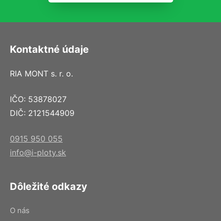
Kontaktné údaje
RIA MONT s. r. o.
IČO: 53878027
DIČ: 2121544909
0915 950 055
info@i-ploty.sk
Dôležité odkazy
O nás