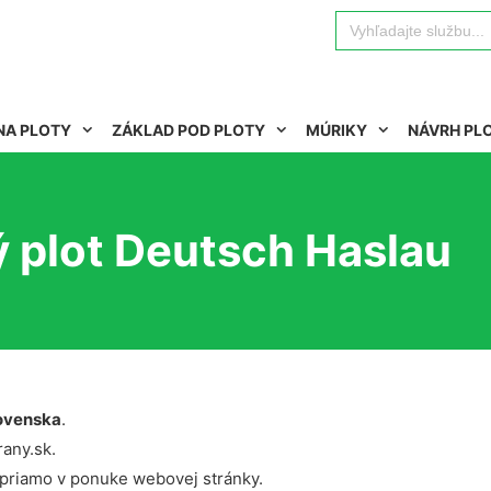
Search
for:
NA PLOTY
ZÁKLAD POD PLOTY
MÚRIKY
NÁVRH PL
ý plot Deutsch Haslau
ovenska
.
rany.sk.
 priamo v ponuke webovej stránky.