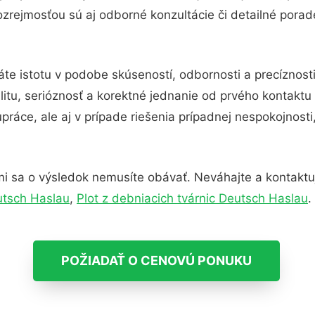
zrejmosťou sú aj odborné konzultácie či detailné porade
te istotu v podobe skúseností, odbornosti a precíznost
itu, serióznosť a korektné jednanie od prvého kontakt
práce, ale aj v prípade riešenia prípadnej nespokojnosti
i sa o výsledok nemusíte obávať. Neváhajte a kontaktujte
utsch Haslau
,
Plot z debniacich tvárnic Deutsch Haslau
.
POŽIADAŤ O CENOVÚ PONUKU