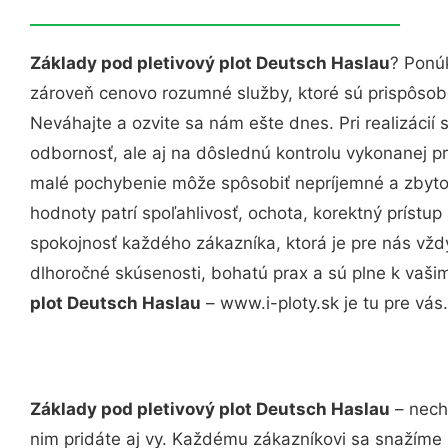
Základy pod pletivový plot Deutsch Haslau
? Ponú
zároveň cenovo rozumné služby, ktoré sú prispôso
Neváhajte a ozvite sa nám ešte dnes. Pri realizácií
odbornosť, ale aj na dôslednú kontrolu vykonanej p
malé pochybenie môže spôsobiť nepríjemné a zbyto
hodnoty patrí spoľahlivosť, ochota, korektný príst
spokojnosť každého zákazníka, ktorá je pre nás vžd
dlhoročné skúsenosti, bohatú prax a sú plne k vaš
plot Deutsch Haslau
– www.i-ploty.sk je tu pre vás.
Základy pod pletivový plot Deutsch Haslau
– nech
nim pridáte aj vy. Každému zákazníkovi sa snažíme 