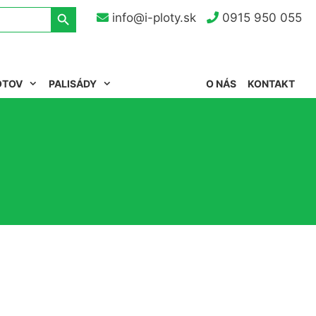
Search Button
info@i-ploty.sk
0915 950 055
OTOV
PALISÁDY
O NÁS
KONTAKT