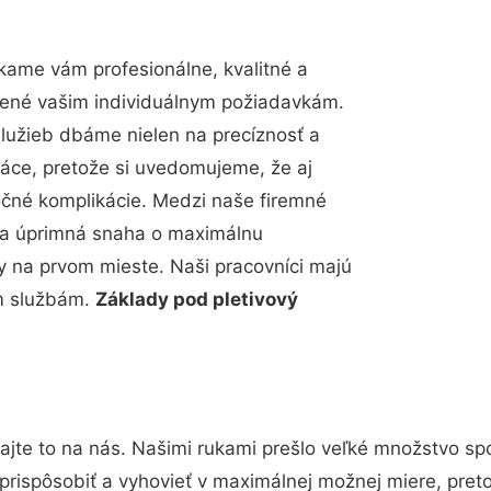
kame vám profesionálne, kvalitné a
bené vašim individuálnym požiadavkám.
 služieb dbáme nielen na precíznosť a
ráce, pretože si uvedomujeme, že aj
čné komplikácie. Medzi naše firemné
up a úprimná snaha o maximálnu
y na prvom mieste. Naši pracovníci majú
im službám.
Základy pod pletivový
ajte to na nás. Našimi rukami prešlo veľké množstvo sp
prispôsobiť a vyhovieť v maximálnej možnej miere, pret