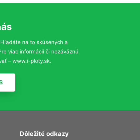
nás
 Hľadáte na to skúsených a
e viac informácií či nezáväznú
ať – www.i-ploty.sk.
S
Dôležité odkazy