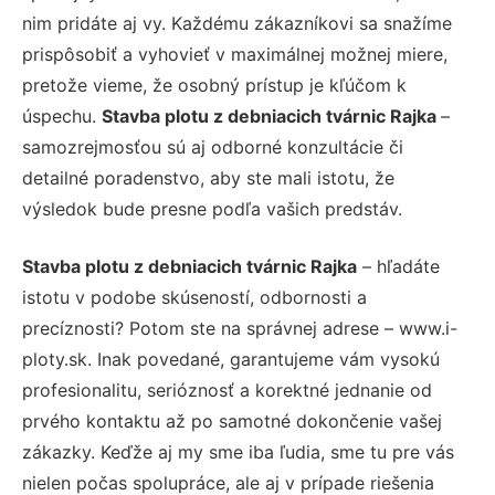
nim pridáte aj vy. Každému zákazníkovi sa snažíme
prispôsobiť a vyhovieť v maximálnej možnej miere,
pretože vieme, že osobný prístup je kľúčom k
úspechu.
Stavba plotu z debniacich tvárnic Rajka
–
samozrejmosťou sú aj odborné konzultácie či
detailné poradenstvo, aby ste mali istotu, že
výsledok bude presne podľa vašich predstáv.
Stavba plotu z debniacich tvárnic Rajka
– hľadáte
istotu v podobe skúseností, odbornosti a
precíznosti? Potom ste na správnej adrese – www.i-
ploty.sk. Inak povedané, garantujeme vám vysokú
profesionalitu, serióznosť a korektné jednanie od
prvého kontaktu až po samotné dokončenie vašej
zákazky. Keďže aj my sme iba ľudia, sme tu pre vás
nielen počas spolupráce, ale aj v prípade riešenia