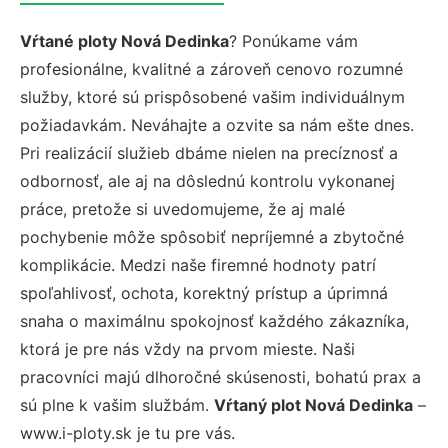
Vŕtané ploty Nová Dedinka
? Ponúkame vám
profesionálne, kvalitné a zároveň cenovo rozumné
služby, ktoré sú prispôsobené vašim individuálnym
požiadavkám. Neváhajte a ozvite sa nám ešte dnes.
Pri realizácií služieb dbáme nielen na precíznosť a
odbornosť, ale aj na dôslednú kontrolu vykonanej
práce, pretože si uvedomujeme, že aj malé
pochybenie môže spôsobiť nepríjemné a zbytočné
komplikácie. Medzi naše firemné hodnoty patrí
spoľahlivosť, ochota, korektný prístup a úprimná
snaha o maximálnu spokojnosť každého zákazníka,
ktorá je pre nás vždy na prvom mieste. Naši
pracovníci majú dlhoročné skúsenosti, bohatú prax a
sú plne k vašim službám.
Vŕtaný plot Nová Dedinka
–
www.i-ploty.sk je tu pre vás.