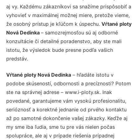
aj vy. Každému zákazníkovi sa snažíme prispôsobiť a
vyhovieť v maximálnej možnej miere, pretože vieme,
že osobný prístup je kľúčom k úspechu.
Vŕtané ploty
Nová Dedinka
– samozrejmosťou sú aj odborné
konzultácie či detailné poradenstvo, aby ste mali
istotu, že výsledok bude presne podľa vašich
predstáv.
Vŕtané ploty Nová Dedinka
– hľadáte istotu v
podobe skúseností, odbornosti a precíznosti? Potom
ste na správnej adrese – www.i-ploty.sk. Inak
povedané, garantujeme vám vysokú profesionalitu,
serióznosť a korektné jednanie od prvého kontaktu
až po samotné dokončenie vašej zákazky. Keďže aj
my sme iba ľudia, sme tu pre vás nielen počas
spolupráce, ale aj v prípade riešenia prípadnej