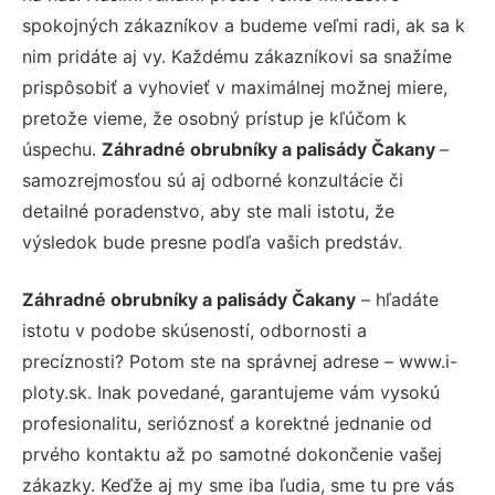
spokojných zákazníkov a budeme veľmi radi, ak sa k
nim pridáte aj vy. Každému zákazníkovi sa snažíme
prispôsobiť a vyhovieť v maximálnej možnej miere,
pretože vieme, že osobný prístup je kľúčom k
úspechu.
Záhradné obrubníky a palisády Čakany
–
samozrejmosťou sú aj odborné konzultácie či
detailné poradenstvo, aby ste mali istotu, že
výsledok bude presne podľa vašich predstáv.
Záhradné obrubníky a palisády Čakany
– hľadáte
istotu v podobe skúseností, odbornosti a
precíznosti? Potom ste na správnej adrese – www.i-
ploty.sk. Inak povedané, garantujeme vám vysokú
profesionalitu, serióznosť a korektné jednanie od
prvého kontaktu až po samotné dokončenie vašej
zákazky. Keďže aj my sme iba ľudia, sme tu pre vás