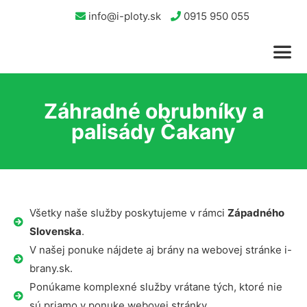
info@i-ploty.sk
0915 950 055
Záhradné obrubníky a
palisády Čakany
Všetky naše služby poskytujeme v rámci
Západného
Slovenska
.
V našej ponuke nájdete aj brány na webovej stránke i-
brany.sk.
Ponúkame komplexné služby vrátane tých, ktoré nie
sú priamo v ponuke webovej stránky.