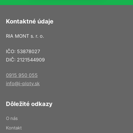
Kontaktné údaje
RIA MONT s. r. o.
IČO: 53878027
DIČ: 2121544909
0915 950 055
info@i-ploty.sk
Dôležité odkazy
O nás
Kontakt